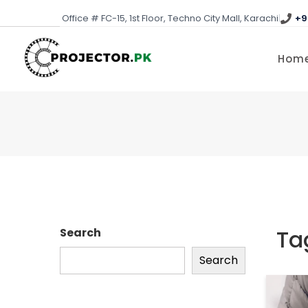
Skip
Office # FC-15, 1st Floor, Techno City Mall, Karachi
|
+9
to
content
Hom
Ta
Search
Search