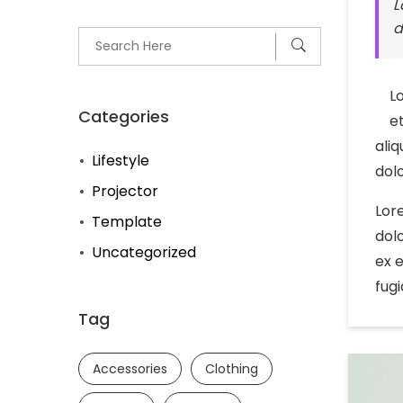
L
d
L
Categories
e
aliq
Lifestyle
dolo
Projector
Lor
Template
dolo
Uncategorized
ex 
fugi
Tag
Accessories
Clothing