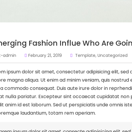
erging Fashion Influe Who Are Goi
k-admin
February 21, 2019
Template
,
Uncategorized
em ipsum dolor sit amet, consectetur adipisicing elit, sed
re magna aliqua. Ut enim ad minim veniam, quis nostrud exe
ea commodo consequat. Duis aute irure dolor in reprhendit 
at nulla pariatur. Excepteur sint occaecat cupidatat non p
lit anim id est laborum. Sed ut perspiciatis unde omnis is
oremque laudantium, totam rem aperiam.
orem ipsum dolor sit amet, consecte adipisicing elit, se