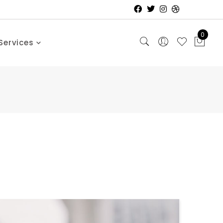
0
Services