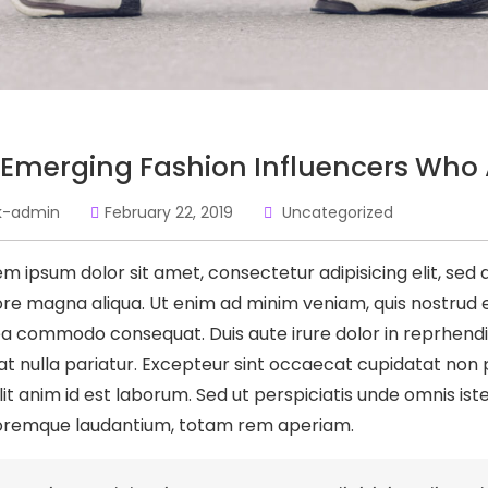
 Emerging Fashion Influencers Who 
k-admin
February 22, 2019
Uncategorized
em ipsum dolor sit amet, consectetur adipisicing elit, sed
re magna aliqua. Ut enim ad minim veniam, quis nostrud exe
ea commodo consequat. Duis aute irure dolor in reprhendit 
at nulla pariatur. Excepteur sint occaecat cupidatat non p
lit anim id est laborum. Sed ut perspiciatis unde omnis is
oremque laudantium, totam rem aperiam.