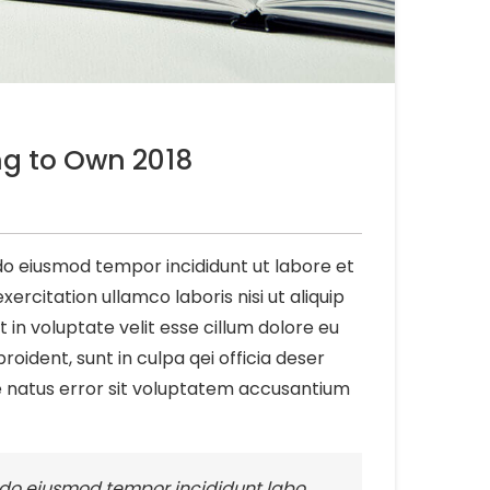
ng to Own 2018
 do eiusmod tempor incididunt ut labore et
rcitation ullamco laboris nisi ut aliquip
in voluptate velit esse cillum dolore eu
roident, sunt in culpa qei officia deser
te natus error sit voluptatem accusantium
d do eiusmod tempor incididunt labo