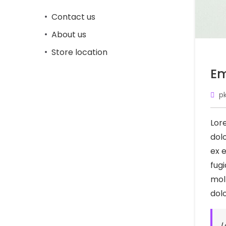
Contact us
About us
Store location
Em
p
Lor
dolo
ex 
fugi
mol
dol
L